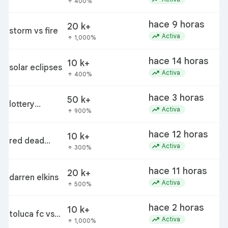
400%
arrow_upward
hace 9 horas
20 k+
storm vs fire
trending_up
Activa
1,000%
arrow_upward
hace 14 horas
10 k+
solar eclipses
trending_up
Activa
400%
arrow_upward
hace 3 horas
50 k+
lottery
trending_up
Activa
900%
arrow_upward
powerball
jackpot
hace 12 horas
10 k+
red dead
trending_up
Activa
300%
arrow_upward
redemption
hace 11 horas
20 k+
darren elkins
trending_up
Activa
500%
arrow_upward
hace 2 horas
10 k+
toluca fc vs
trending_up
Activa
1,000%
arrow_upward
lafc standings