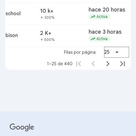
hace 20 horas
10 k+
school
trending_up
Activa
300%
arrow_upward
hace 3 horas
2 K+
bison
trending_up
Activa
500%
arrow_upward
25
Filas por página
1–25 de 440