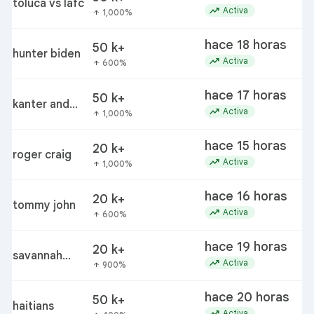
toluca vs lafc
trending_up
Activa
1,000%
arrow_upward
hace 18 horas
50 k+
hunter biden
trending_up
Activa
600%
arrow_upward
hace 17 horas
50 k+
kanter and
trending_up
Activa
1,000%
arrow_upward
white wnba
eligibility
hace 15 horas
20 k+
roger craig
trending_up
Activa
1,000%
arrow_upward
hace 16 horas
20 k+
tommy john
trending_up
Activa
600%
arrow_upward
hace 19 horas
20 k+
savannah
trending_up
Activa
900%
arrow_upward
james hermes
hace 20 horas
50 k+
haitians
trending_up
Activa