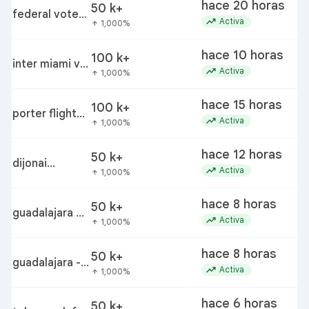
hace 20 horas
50 k+
federal voter
trending_up
Activa
1,000%
arrow_upward
id legislation
debate
hace 10 horas
100 k+
inter miami vs
trending_up
Activa
1,000%
arrow_upward
monterrey
hace 15 horas
100 k+
porter flight
trending_up
Activa
1,000%
arrow_upward
cancelled due
to child
hace 12 horas
50 k+
dijonai
trending_up
Activa
1,000%
arrow_upward
carrington
hace 8 horas
50 k+
guadalajara vs
trending_up
Activa
1,000%
arrow_upward
dallas
hace 8 horas
50 k+
guadalajara -
trending_up
Activa
1,000%
arrow_upward
fc dallas
hace 6 horas
50 k+