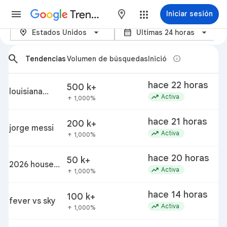
Trends
maps
Iniciar sesión
location_on
calendar_month
Tendencias actuales - Google 
Estados Unidos
Últimas 24 horas
arrow_back_ios_new
arrow_forward_ios
search
info
Tendencias
Volumen de búsquedas
Inició
hace 22 horas
500 k+
louisiana
trending_up
Activa
1,000%
arrow_upward
vibrio
vulnificus
hace 21 horas
200 k+
outbreak
jorge messi
trending_up
Activa
1,000%
arrow_upward
hace 20 horas
50 k+
2026 house
trending_up
Activa
1,000%
arrow_upward
incumbent
primary losses
hace 14 horas
100 k+
fever vs sky
trending_up
Activa
1,000%
arrow_upward